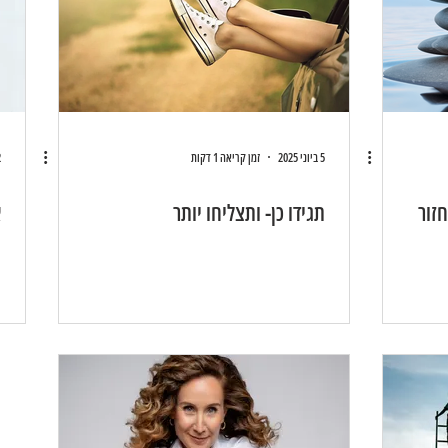
5 ביוני 2025
זמן קריאה 1 דקות
22
זור
תגידו כן- ותצליחו יותר
א