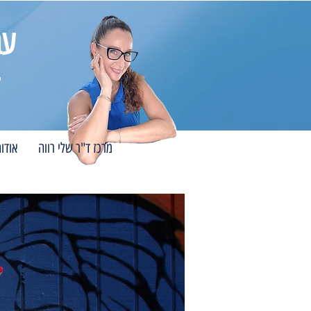
עב
מרכז ד"ר שלי רווה
אודו