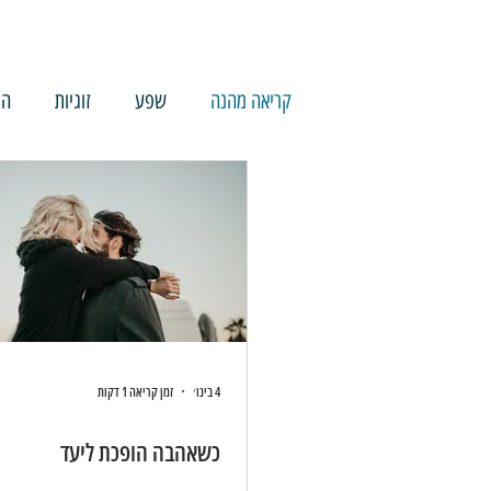
קריאה מהנה
שפע
זוגיות
הת
4 בינו׳
זמן קריאה 1 דקות
כשאהבה הופכת ליעד