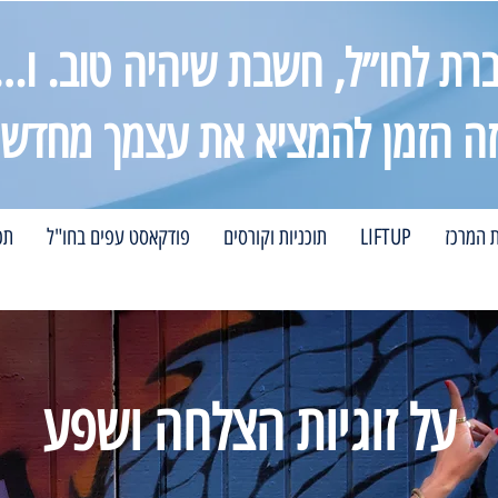
רת לחו״ל, חשבת שיהיה טוב. ו…
זה הזמן להמציא את עצמך מחדש
ת המרכז
LIFTUP
תוכניות וקורסים
פודקאסט עפים בחו"ל
תכ
על זוגיות הצלחה ושפע