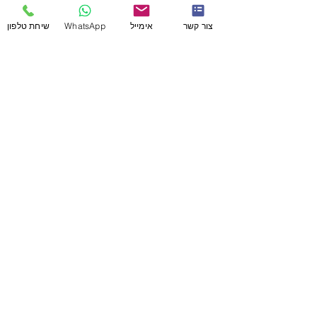
צור קשר
אימייל
WhatsApp
שיחת טלפון
הביטחון העצמי שלי פשוט השתנה
מקצה לקצה, הייתי בן אדם מופנם
מאוד, כל הזמן חושבת שכולם יותר
טובים ממני ושמשהו דפוק בי. היום
בזכות התהליך, הביטחון שלי פשוט
שונה לחלוטין.
מעוניין להתייעץ לגבי התוכניות שלנו?