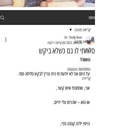
פוסט
קריאה מהנה
Dr. Shelly Rave
קריאה מהנה
26 באוק׳ 2025
זמן קריאה 1 דקות
סלחתי לו גם כשלא ביקש
שפע
האמת?
זוגיות
התפתחות והעצמה
עד היום אני לא יודעת מי היה צריך לבקש סליחה ממי.
קריירה
אני, שחתכתי איתו קשר,
או הוא – שהרים עלי ידיים.
הייתי ילדה קטנה מדי,