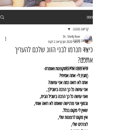
פוסט
קריאה מהנה
Dr. Shelly Rave
קריאה מהנה
5 בנוב׳ 2020
זמן קריאה 2 דקות
כיצד תגרמו לבני הזוג שלכם להעריך
שפע
אתכם?
זוגיות
התפתחות והעצמה
היא פונה אליו בתוקפנות ואומרת-
'תגיד לי- אתה אמיתי?
קריירה
אתה לא רואה כמה אני עושה?
אני עושה כל כך הרבה בשבילך, 
ואני עושה כל כך הרבה בשביל הבית,
ובסוף אני מרגישה שאתה לא רואה אותי,
שאין לי מקום בכלל.
אין מקום לרצונות שלי,
לצרכים שלי,