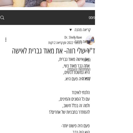
פוסט
קריאה מהנה
Dr. Shelly Rave
קריאה מהנה
3 בפבר׳ 2022
זמן קריאה 2 דקות
ד"ר שלי רווה- את מאוד גברית לאישה
שפע
׳את אישה מאוד גברית,
זוגיות
אתה גבר מאוד נשי,
התפתחות והעצמה
היא נמשכת לנשים,
קריירה
הוא היה פעם היא. 
הלכתי לאיבוד 
עם כל הסוגים והמינים,
ולמה זה בכלל חשוב,
להסתדר בתבניות של אחרים?!
פעם היה פשוט יותר-
הוא היה גבר,