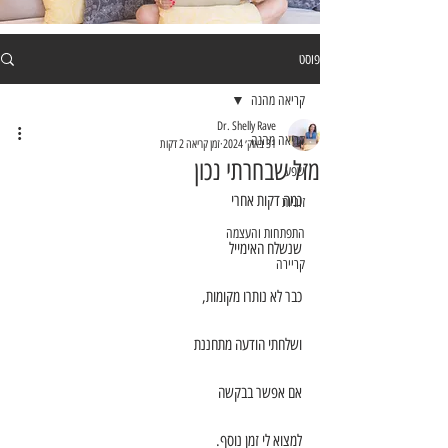
פוסט
קריאה מהנה
Dr. Shelly Rave
קריאה מהנה
31 באוק׳ 2024
זמן קריאה 2 דקות
מזל שבחרתי נכון
שפע
כמה דקות אחרי
זוגיות
התפתחות והעצמה
שנשלח האימייל
קריירה
כבר לא נותרו מקומות,
ושלחתי הודעה מתחננת
אם אפשר בבקשה
למצוא לי זמן נוסף.