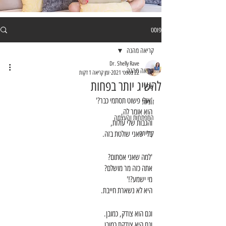
פוסט
קריאה מהנה
Dr. Shelly Rave
קריאה מהנה
22 בספט׳ 2021
זמן קריאה 1 דקות
להשיג יותר בפחות
שפע
'אולי פשוט תסתמי כבר?'
זוגיות
הוא אומר לה,
התפתחות והעצמה
והגבות שלי עולות,
קריירה
בלי שאני שולטת בזה.
'למה שאני אסתום?
אתה כזה מר מושלם?
מי ישמע?!'
היא לא נשארת חייבת.
וגם הוא צודק, כמובן.
וגם היא צודקת כמובן.