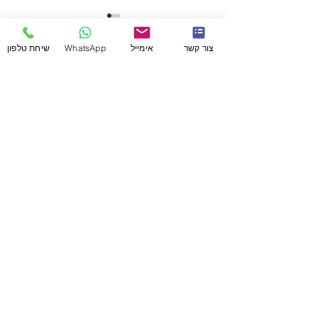
צור קשר
אימייל
WhatsApp
שיחת טלפון
תגובות
לחגוג הצלחות קטנות
כתיבת תגובה...
מעוניין להתייעץ לגבי התוכניות שלנו?
איך קוראים לך?
מה הנייד שלך?
קידומת
(וואטסאפ)
מדינה