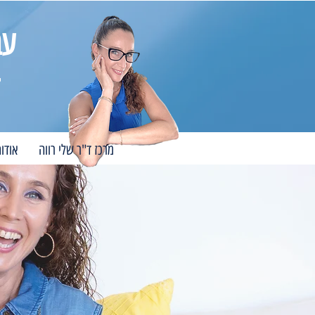
עב
מרכז ד"ר שלי רווה
אודו