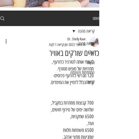
פוסט
קריאה מהנה
Dr. Shelly Rave
קריאה מהנה
26 באפר׳ 2023
זמן קריאה 1 דקות
כדורים שורקים באוויר
שפע
לקחתי אותה לטורניר כדורעף,
זוגיות
תחרויות של סופש מטורף.
התפתחות והעצמה
120 מגרשי כדורעף פרוסים-
קריירה
קשה בכלל לדמיין את המימדים. 
700 קבוצות מתחרות במקביל,
שלושה ימים של טירוף חושים,
6500 שחקניות,
ועוד,
6500 משפחות מלוות
שמגיעות מחצי ארהב. 