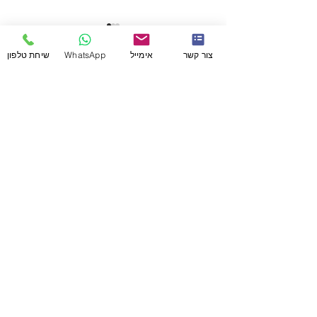
צור קשר
אימייל
WhatsApp
שיחת טלפון
תגובות
לחגוג הצלחות קטנות
כתיבת תגובה...
מעוניין להתייעץ לגבי התוכניות שלנו?
איך קוראים לך?
מה הנייד שלך?
קידומת
(וואטסאפ)
מדינה