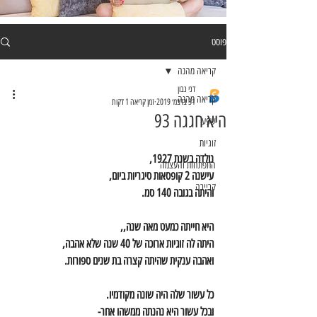
פוסט
קריאה מהנה
דני נבון
קריאה מהנה
31 בדצמ׳ 2019
זמן קריאה 1 דקות
היא חגגה 93
שפע
זוגיות
נולדה בשנת 1927,
התפתחות והעצמה
עישנה 2 קופסאות סיגריות ביום,
קריירה
והיתה בגובה 140 סמ.
היא חייתה כמעט מאה שנה,,
היתה לה זוגיות ארוכה של 40 שנה שלא אהבה,
ואהבה ענקית שהיתה קצרה בת שנים ספורות.
כל עשור שלה היה שונה מקודמיו.
ובכל עשור היא נהנתה ממשהו אחר-