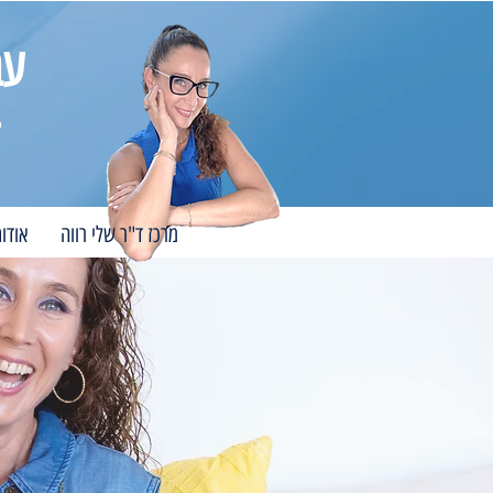
עב
מרכז ד"ר שלי רווה
אודו