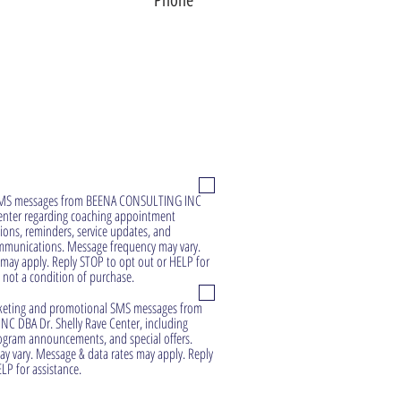
על מה תרצה להתייעץ?
e SMS messages from BEENA CONSULTING INC
Center regarding coaching appointment
ions, reminders, service updates, and
munications. Message frequency may vary.
may apply. Reply STOP to opt out or HELP for
s not a condition of purchase.
arketing and promotional SMS messages from
 DBA Dr. Shelly Rave Center, including
ogram announcements, and special offers.
y vary. Message & data rates may apply. Reply
LP for assistance.