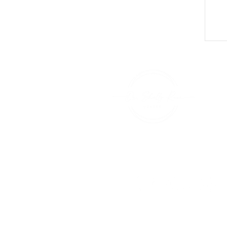
+1 (415
shelly@