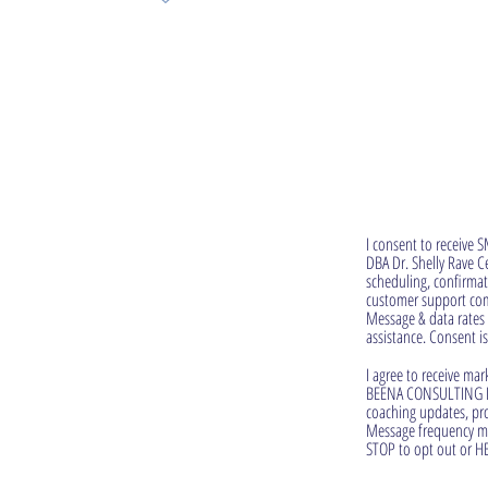
I consent to receiv
DBA Dr. Shelly Rave 
scheduling, confirmat
customer support com
Message & data rates 
assistance. Consent i
I agree to receive m
BEENA CONSULTING INC
coaching updates, pr
Message frequency ma
STOP to opt out or HE