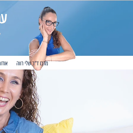
עב
מרכז ד"ר שלי רווה
אודו