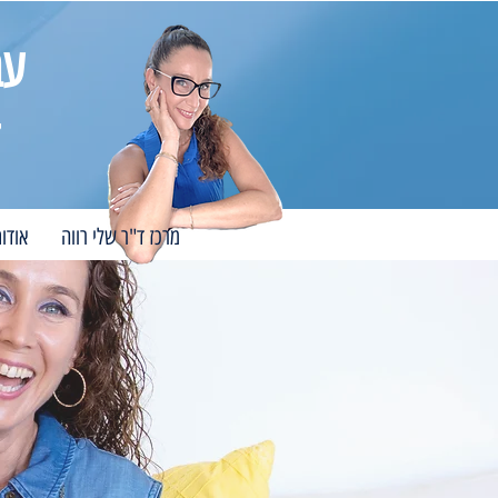
עב
מרכז ד"ר שלי רווה
אודו