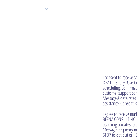
I consent to receiv
DBA Dr. Shelly Rave 
scheduling, confirmat
customer support com
Message & data rates 
assistance. Consent i
I agree to receive m
BEENA CONSULTING INC
coaching updates, pr
Message frequency ma
STOP to opt out or HE