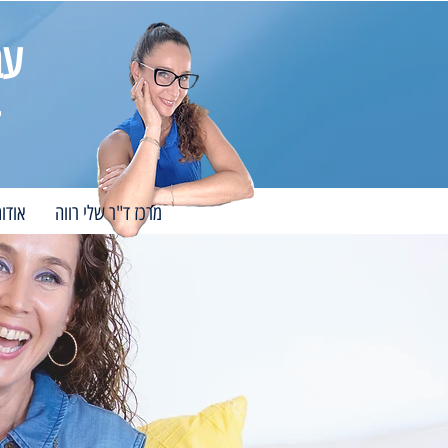
עב
מרכז ד"ר שלי רווה
אודו