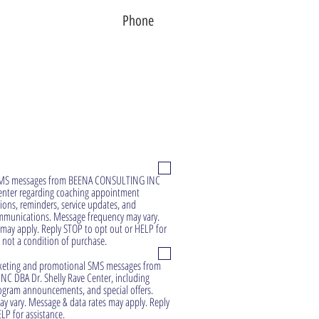
על מה תרצה להתייעץ?
e SMS messages from BEENA CONSULTING INC
Center regarding coaching appointment
ions, reminders, service updates, and
munications. Message frequency may vary.
may apply. Reply STOP to opt out or HELP for
s not a condition of purchase.
arketing and promotional SMS messages from
 DBA Dr. Shelly Rave Center, including
ogram announcements, and special offers.
y vary. Message & data rates may apply. Reply
LP for assistance.