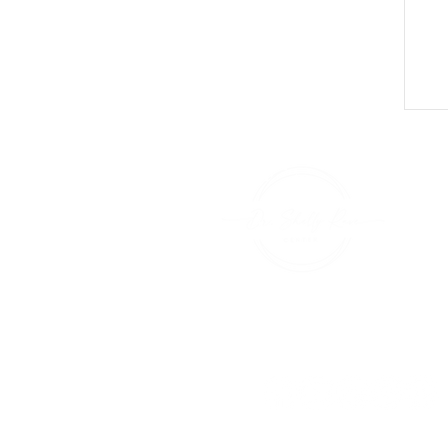
+1 (415
shelly@