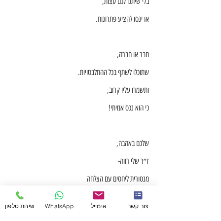
בלי שיתנו לכם עצות,
או ינסו להציע פתרונות.
חבר או חברה,
שתוכלו לשתף בכל ההתלבטויות.
ותשמרו עליו קרוב,
כי הוא נכס אמיתי!
שלכם באהבה,
ד״ר שלי רווה-
מנטורית ליחסים עם הצלחה
צור קשר
אימייל
WhatsApp
שיחת טלפון
לשיחת ייעוץ ללא עלות ניתן לפנות בכתובת המייל: 
shelly@shellyrave.com